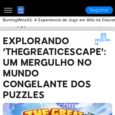
Registrar
BurningWinsX2: A Experiência de Jogo em Alta na Casca
cascatapg plataforma
Notícias de Flash
Exploran
EXPLORANDO
2026-05-
14
'THEGREATICESCAPE':
UM MERGULHO NO
MUNDO
CONGELANTE DOS
PUZZLES