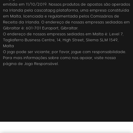
emitida em 11/10/2019. Nossos produtos de apostas são operados
na Irlanda pela cascatapg plataforma, uma empresa constituída
em Malta, licenciada e regulamentada pelos Comissários de
Receita da Irlanda. O endereço de nossas empresas sediadas em
Gibraltar é: 601-701 Europort, Gibraltar.
O endereço de nossas empresas sediadas em Malta é: Level 7,
Tagliaferro Business Centre, 14, High Street, Sliema SLM 1549,
Malta
O jogo pode ser viciante; por favor, jogue com responsabilidade.
Para mais informações sobre como nos apoiar, visite nossa
página de Jogo Responsável.