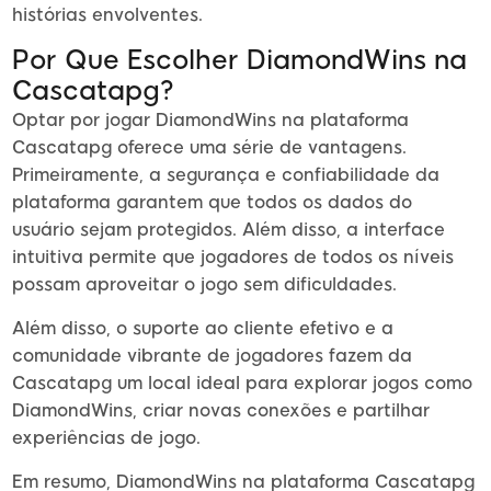
histórias envolventes.
Por Que Escolher DiamondWins na
Cascatapg?
Optar por jogar DiamondWins na plataforma
Cascatapg oferece uma série de vantagens.
Primeiramente, a segurança e confiabilidade da
plataforma garantem que todos os dados do
usuário sejam protegidos. Além disso, a interface
intuitiva permite que jogadores de todos os níveis
possam aproveitar o jogo sem dificuldades.
Além disso, o suporte ao cliente efetivo e a
comunidade vibrante de jogadores fazem da
Cascatapg um local ideal para explorar jogos como
DiamondWins, criar novas conexões e partilhar
experiências de jogo.
Em resumo, DiamondWins na plataforma Cascatapg