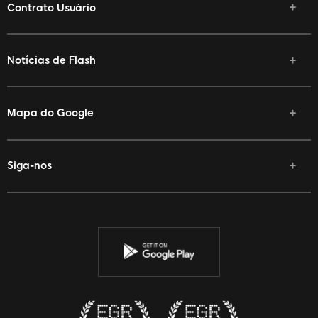
Contrato Usuário
Notícias de Flash
Mapa do Google
Siga-nos
Facebook
Twitter
YouTube
Instagram
Discord
Twitch
Reddit