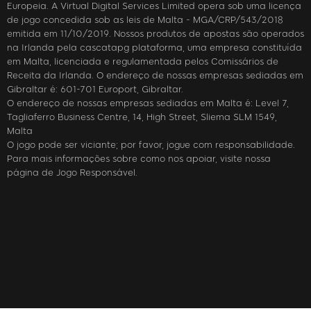
Europeia. A Virtual Digital Services Limited opera sob uma licença
de jogo concedida sob as leis de Malta - MGA/CRP/543/2018
emitida em 11/10/2019. Nossos produtos de apostas são operados
na Irlanda pela cascatapg plataforma, uma empresa constituída
em Malta, licenciada e regulamentada pelos Comissários de
Receita da Irlanda. O endereço de nossas empresas sediadas em
Gibraltar é: 601-701 Europort, Gibraltar.
O endereço de nossas empresas sediadas em Malta é: Level 7,
Tagliaferro Business Centre, 14, High Street, Sliema SLM 1549,
Malta
O jogo pode ser viciante; por favor, jogue com responsabilidade.
Para mais informações sobre como nos apoiar, visite nossa
página de Jogo Responsável.