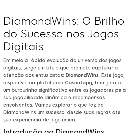
DiamondWins: O Brilho
do Sucesso nos Jogos
Digitais
Em meio à rápida evolução do universo dos jogos
digitais, surge um título que promete capturar a
atenção dos entusiastas:
DiamondWins
. Este jogo,
disponível na plataforma
Cascatapg
, tem gerado
um burburinho significativo entre os jogadores pela
sua jogabilidade dinâmica e recompensas
envolventes. Vamos explorar o que faz de
DiamondWins um sucesso, desde suas regras até
sua experiência de jogo única.
Introdução ao DiamondWins