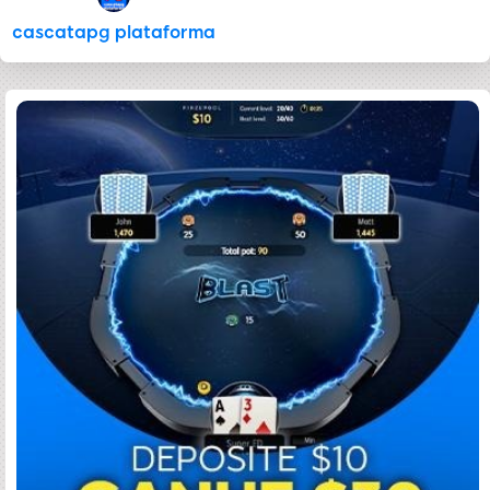
cascatapg plataforma