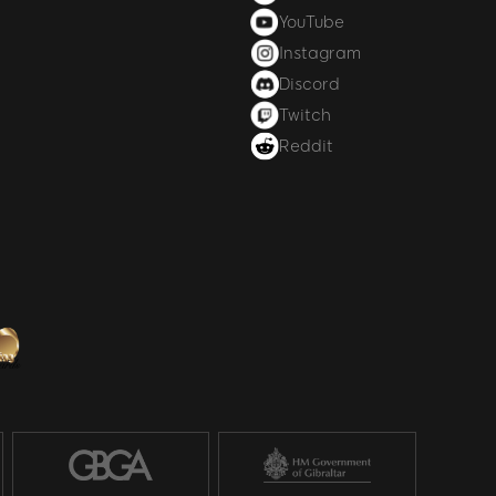
YouTube
Instagram
Discord
Twitch
Reddit