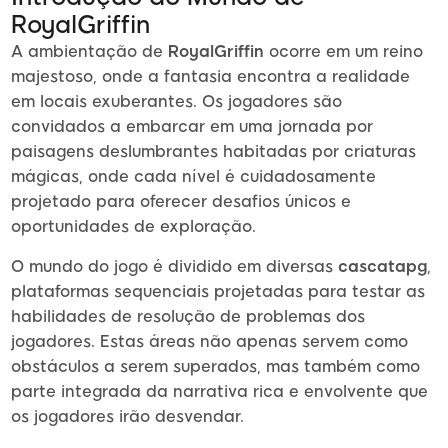
RoyalGriffin
A ambientação de
RoyalGriffin
ocorre em um reino
majestoso, onde a fantasia encontra a realidade
em locais exuberantes. Os jogadores são
convidados a embarcar em uma jornada por
paisagens deslumbrantes habitadas por criaturas
mágicas, onde cada nível é cuidadosamente
projetado para oferecer desafios únicos e
oportunidades de exploração.
O mundo do jogo é dividido em diversas
cascatapg
,
plataformas sequenciais projetadas para testar as
habilidades de resolução de problemas dos
jogadores. Estas áreas não apenas servem como
obstáculos a serem superados, mas também como
parte integrada da narrativa rica e envolvente que
os jogadores irão desvendar.