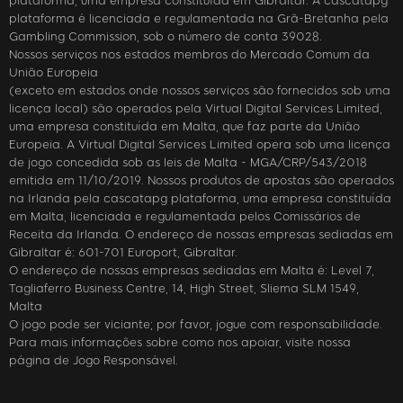
plataforma, uma empresa constituída em Gibraltar. A cascatapg
plataforma é licenciada e regulamentada na Grã-Bretanha pela
Gambling Commission, sob o número de conta 39028.
Nossos serviços nos estados membros do Mercado Comum da
União Europeia
(exceto em estados onde nossos serviços são fornecidos sob uma
licença local) são operados pela Virtual Digital Services Limited,
uma empresa constituída em Malta, que faz parte da União
Europeia. A Virtual Digital Services Limited opera sob uma licença
de jogo concedida sob as leis de Malta - MGA/CRP/543/2018
emitida em 11/10/2019. Nossos produtos de apostas são operados
na Irlanda pela cascatapg plataforma, uma empresa constituída
em Malta, licenciada e regulamentada pelos Comissários de
Receita da Irlanda. O endereço de nossas empresas sediadas em
Gibraltar é: 601-701 Europort, Gibraltar.
O endereço de nossas empresas sediadas em Malta é: Level 7,
Tagliaferro Business Centre, 14, High Street, Sliema SLM 1549,
Malta
O jogo pode ser viciante; por favor, jogue com responsabilidade.
Para mais informações sobre como nos apoiar, visite nossa
página de Jogo Responsável.