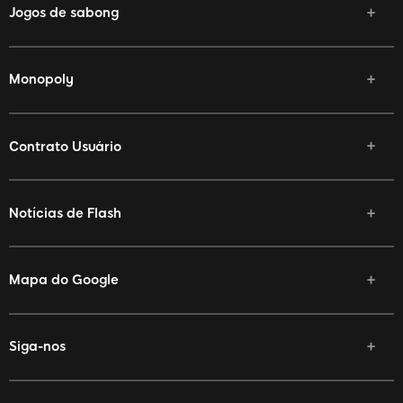
Jogos de sabong
Monopoly
Contrato Usuário
Notícias de Flash
Mapa do Google
Siga-nos
Facebook