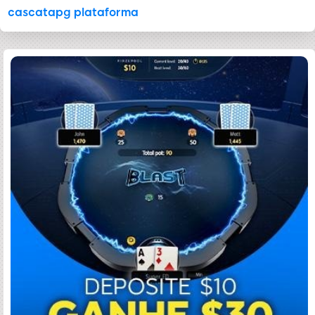
cascatapg plataforma