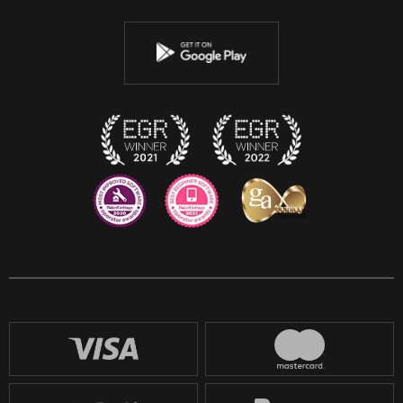
Twitter
YouTube
Instagram
Discord
Twitch
Reddit