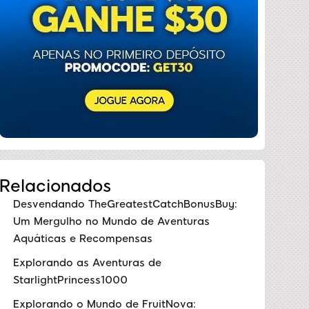
Relacionados
Desvendando TheGreatestCatchBonusBuy:
Um Mergulho no Mundo de Aventuras
Aquáticas e Recompensas
Explorando as Aventuras de
StarlightPrincess1000
Explorando o Mundo de FruitNova: