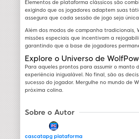
Elementos de plataforma clássicos são comb
exigindo que os jogadores adaptem suas táti
assegura que cada sessão de jogo seja única
Além dos modos de campanha tradicionais, 
missões especiais que incentivam a rejogabili
garantindo que a base de jogadores permane
Explore o Universo de WolfPow
Para aqueles prontos para assumir o manto 
experiência inigualável. No final, são as deci
sucesso do jogador. Mergulhe no mundo de W
próxima colina.
Sobre o Autor
cascatapg plataforma