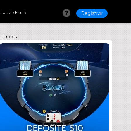
cias de Flash
Registrar
Limites