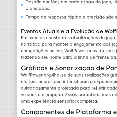
Desafie chefões em cada etapa do jogo, u
planejados.
Tempo de resposta rápido e precisão são e
Eventos Atuais e a Evolução de Wol
Em meio às constantes atualizações do jogo,
narrativa para manter o engajamento dos j
competições online, WolfPower convida seus j
trazendo seu nome para a linha de frente das
Gráficos e Sonorização de Po
WolfPower orgulha-se de suas realizações gr
efeitos sonoros que intensificam a experiênc
cuidadosamente projetada para refletir cada 
vulcões em erupção. Essas características 
uma experiência sensorial completa.
Componentes de Plataforma e 