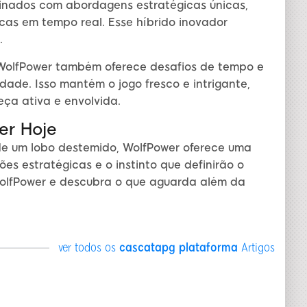
inados com abordagens estratégicas únicas,
cas em tempo real. Esse híbrido inovador
.
WolfPower também oferece desafios de tempo e
dade. Isso mantém o jogo fresco e intrigante,
ça ativa e envolvida.
er Hoje
de um lobo destemido, WolfPower oferece uma
sões estratégicas e o instinto que definirão o
olfPower e descubra o que aguarda além da
ver todos os
cascatapg plataforma
Artigos