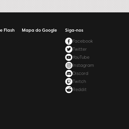
e Flash
Mapa do Google
Siga-nos
Facebook
Twitter
YouTube
Instagram
Discord
Twitch
Reddit