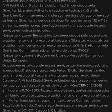
Copyright 2026. Todos os direitos reservados.
A Virtual Global Digital Services Limited é licenciada pela
Gibraltar Licensing Authority e regulamentada pelo Gibraltar
Gambling Commissioner para oferecer serviços de jogo online sob
as leis de Gibraltar (Licenças de Jogo Remoto números 112 e 113)
e não faz nenhuma representação quanto à legalidade desses
serviços em outras jurisdições.
Nossos serviços no Reino Unido são gerenciados pela cascatapg
plataforma, uma empresa constituída em Gibraltar. A cascatapg
plataforma é licenciada e regulamentada na Grã-Bretanha pela
Gambling Commission, sob o número de conta 39028.
Nossos serviços nos estados membros do Mercado Comum da
União Europeia
(exceto em estados onde nossos serviços são fornecidos sob uma
licença local) são operados pela Virtual Digital Services Limited,
uma empresa constituída em Malta, que faz parte da União
Europeia. A Virtual Digital Services Limited opera sob uma licença
de jogo concedida sob as leis de Malta - MGA/CRP/543/2018
emitida em 11/10/2019. Nossos produtos de apostas são operados
na Irlanda pela cascatapg plataforma, uma empresa constituída
em Malta, licenciada e regulamentada pelos Comissários de
Receita da Irlanda. O endereço de nossas empresas sediadas em
Gibraltar é: 601-701 Europort, Gibraltar.