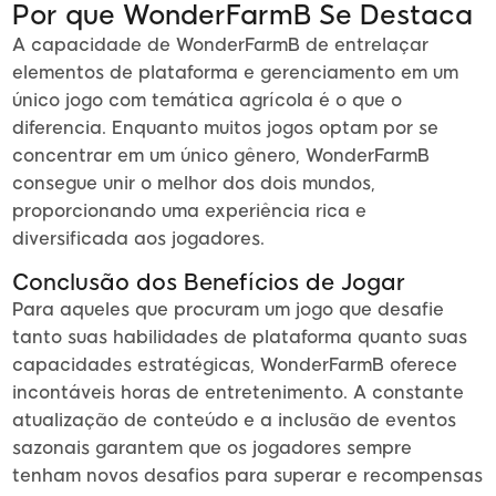
Por que WonderFarmB Se Destaca
A capacidade de WonderFarmB de entrelaçar
elementos de plataforma e gerenciamento em um
único jogo com temática agrícola é o que o
diferencia. Enquanto muitos jogos optam por se
concentrar em um único gênero, WonderFarmB
consegue unir o melhor dos dois mundos,
proporcionando uma experiência rica e
diversificada aos jogadores.
Conclusão dos Benefícios de Jogar
Para aqueles que procuram um jogo que desafie
tanto suas habilidades de plataforma quanto suas
capacidades estratégicas, WonderFarmB oferece
incontáveis horas de entretenimento. A constante
atualização de conteúdo e a inclusão de eventos
sazonais garantem que os jogadores sempre
tenham novos desafios para superar e recompensas