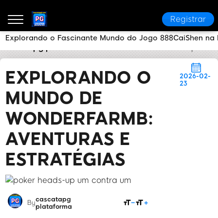
Registrar
Explorando o Fascinante Mundo do Jogo 888CaiShen na
cascatapg plataforma
Notícias de Flash
Exploran
EXPLORANDO O
2026-02-
23
MUNDO DE
WONDERFARMB:
AVENTURAS E
ESTRATÉGIAS
cascatapg
COMPARTILHAR
By
plataforma