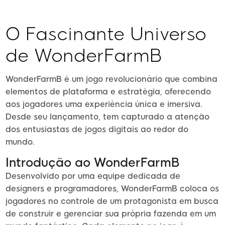
O Fascinante Universo
de WonderFarmB
WonderFarmB é um jogo revolucionário que combina
elementos de plataforma e estratégia, oferecendo
aos jogadores uma experiência única e imersiva.
Desde seu lançamento, tem capturado a atenção
dos entusiastas de jogos digitais ao redor do
mundo.
Introdução ao WonderFarmB
Desenvolvido por uma equipe dedicada de
designers e programadores, WonderFarmB coloca os
jogadores no controle de um protagonista em busca
de construir e gerenciar sua própria fazenda em um