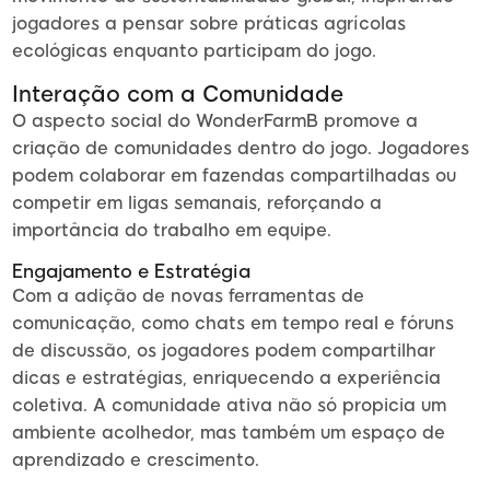
jogadores a pensar sobre práticas agrícolas
ecológicas enquanto participam do jogo.
Interação com a Comunidade
O aspecto social do WonderFarmB promove a
criação de comunidades dentro do jogo. Jogadores
podem colaborar em fazendas compartilhadas ou
competir em ligas semanais, reforçando a
importância do trabalho em equipe.
Engajamento e Estratégia
Com a adição de novas ferramentas de
comunicação, como chats em tempo real e fóruns
de discussão, os jogadores podem compartilhar
dicas e estratégias, enriquecendo a experiência
coletiva. A comunidade ativa não só propicia um
ambiente acolhedor, mas também um espaço de
aprendizado e crescimento.