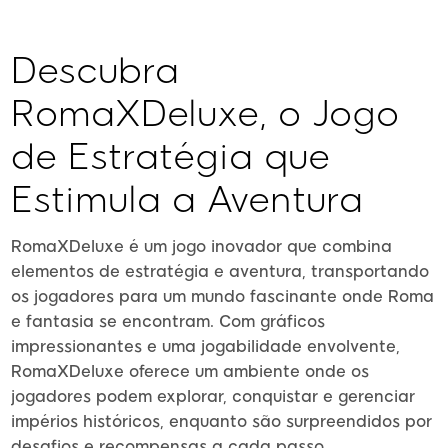
Descubra
RomaXDeluxe, o Jogo
de Estratégia que
Estimula a Aventura
RomaXDeluxe é um jogo inovador que combina
elementos de estratégia e aventura, transportando
os jogadores para um mundo fascinante onde Roma
e fantasia se encontram. Com gráficos
impressionantes e uma jogabilidade envolvente,
RomaXDeluxe oferece um ambiente onde os
jogadores podem explorar, conquistar e gerenciar
impérios históricos, enquanto são surpreendidos por
desafios e recompensas a cada passo.