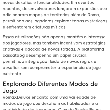
novos desafios e funcionalidades. Em eventos
recentes, desenvolvedores lançaram expansões que
adicionaram mapas de territórios além de Roma,
permitindo aos jogadores explorar terras misteriosas
e enfrentarem criaturas míticas.
Essas atualizações não apenas mantêm o interesse
dos jogadores, mas também incentivam estratégias
criativas e adoção de novas táticas. A
plataforma
cascatapg
desempenha um papel crucial,
permitindo integração fluida de novas regras e
desafios sem comprometer a experiência de jogo
existente.
Explorando Diferentes Modos de
Jogo
RomaXDeluxe encanta com uma variedade de
modos de jogo que desafiam as habilidades e a
criatividade dos jogadores. O modo Single-Player