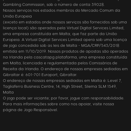
Gambling Commission, sob o número de conta 39028.
Nossos serviços nos estados membros do Mercado Comum da
União Europeia
(exceto em estados onde nossos serviços são fornecidos sob uma
licença local) são operados pela Virtual Digital Services Limited,
uma empresa constituída em Malta, que faz parte da União
Europeia. A Virtual Digital Services Limited opera sob uma licença
de jogo concedida sob as leis de Malta - MGA/CRP/543/2018
emitida em 11/10/2019. Nossos produtos de apostas são operados
na Irlanda pela cascatapg plataforma, uma empresa constituída
em Malta, licenciada e regulamentada pelos Comissários de
Receita da Irlanda. O endereço de nossas empresas sediadas em
Gibraltar é: 601-701 Europort, Gibraltar.
O endereço de nossas empresas sediadas em Malta é: Level 7,
Tagliaferro Business Centre, 14, High Street, Sliema SLM 1549,
Malta
O jogo pode ser viciante; por favor, jogue com responsabilidade.
Para mais informações sobre como nos apoiar, visite nossa
página de Jogo Responsável.