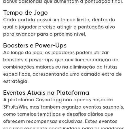
bônus adicionais que aumentam a pontuação final.
Tempo de Jogo
Cada partida possui um tempo limite, dentro do
qual o jogador precisa atingir a pontuação alvo
para avançar para o próximo nível.
Boosters e Power-Ups
Ao longo do jogo, os jogadores podem utilizar
boosters e power-ups que auxiliam na criação de
combinações maiores ou na eliminação de frutas
específicas, acrescentando uma camada extra de
estratégia.
Eventos Atuais na Plataforma
A plataforma Cascatapg não apenas hospeda
3FruitsWin, mas também organiza eventos sazonais,
como torneios temáticos e desafios diários que
oferecem recompensas exclusivas. Estes eventos
são uma excelente oportunidade para os jogadores