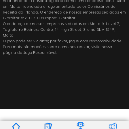
na Irlanda pela cascatapg plataforma, uma empresa constituída
em Malta, licenciada e regulamentada pelos Comissários de
Receita da Irlanda. O endereço de nossas empresas sediadas em
Gibraltar é: 601-701 Europort, Gibraltar.
O endereço de nossas empresas sediadas em Malta é: Level 7,
Tagliaferro Business Centre, 14, High Street, Sliema SLM 1549,
Malta
O jogo pode ser viciante; por favor, jogue com responsabilidade.
Para mais informações sobre como nos apoiar, visite nossa
página de Jogo Responsável.