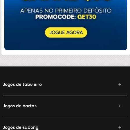
Jogos de tabuleiro
Jogos de cartas
Jogos de sabong