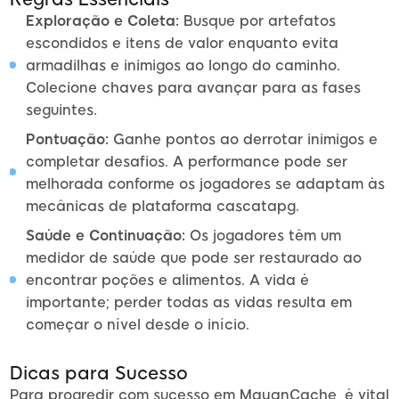
Exploração e Coleta:
Busque por artefatos
escondidos e itens de valor enquanto evita
armadilhas e inimigos ao longo do caminho.
Colecione chaves para avançar para as fases
seguintes.
Pontuação:
Ganhe pontos ao derrotar inimigos e
completar desafios. A performance pode ser
melhorada conforme os jogadores se adaptam às
mecânicas de plataforma cascatapg.
Saúde e Continuação:
Os jogadores têm um
medidor de saúde que pode ser restaurado ao
encontrar poções e alimentos. A vida é
importante; perder todas as vidas resulta em
começar o nível desde o início.
Dicas para Sucesso
Para progredir com sucesso em MayanCache, é vital