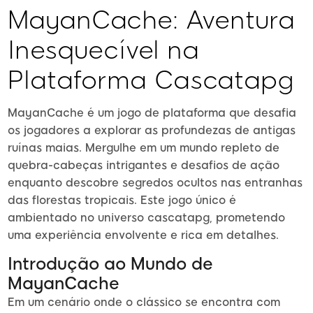
MayanCache: Aventura
Inesquecível na
Plataforma Cascatapg
MayanCache é um jogo de plataforma que desafia
os jogadores a explorar as profundezas de antigas
ruínas maias. Mergulhe em um mundo repleto de
quebra-cabeças intrigantes e desafios de ação
enquanto descobre segredos ocultos nas entranhas
das florestas tropicais. Este jogo único é
ambientado no universo cascatapg, prometendo
uma experiência envolvente e rica em detalhes.
Introdução ao Mundo de
MayanCache
Em um cenário onde o clássico se encontra com