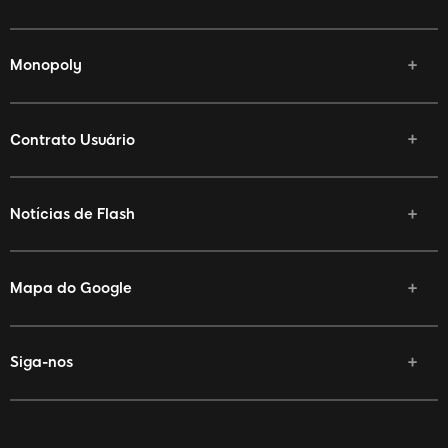
Monopoly
Contrato Usuário
Notícias de Flash
Mapa do Google
Siga-nos
Facebook
Twitter