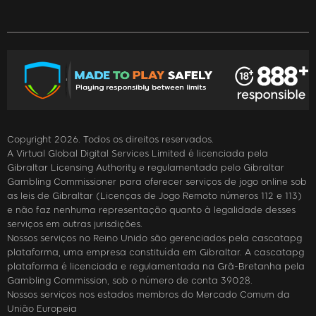
Copyright 2026. Todos os direitos reservados.
A Virtual Global Digital Services Limited é licenciada pela
Gibraltar Licensing Authority e regulamentada pelo Gibraltar
Gambling Commissioner para oferecer serviços de jogo online sob
as leis de Gibraltar (Licenças de Jogo Remoto números 112 e 113)
e não faz nenhuma representação quanto à legalidade desses
serviços em outras jurisdições.
Nossos serviços no Reino Unido são gerenciados pela cascatapg
plataforma, uma empresa constituída em Gibraltar. A cascatapg
plataforma é licenciada e regulamentada na Grã-Bretanha pela
Gambling Commission, sob o número de conta 39028.
Nossos serviços nos estados membros do Mercado Comum da
União Europeia