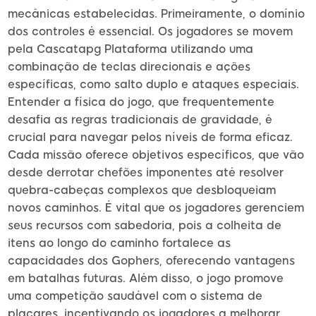
mecânicas estabelecidas. Primeiramente, o domínio
dos controles é essencial. Os jogadores se movem
pela Cascatapg Plataforma utilizando uma
combinação de teclas direcionais e ações
específicas, como salto duplo e ataques especiais.
Entender a física do jogo, que frequentemente
desafia as regras tradicionais de gravidade, é
crucial para navegar pelos níveis de forma eficaz.
Cada missão oferece objetivos específicos, que vão
desde derrotar chefões imponentes até resolver
quebra-cabeças complexos que desbloqueiam
novos caminhos. É vital que os jogadores gerenciem
seus recursos com sabedoria, pois a colheita de
itens ao longo do caminho fortalece as
capacidades dos Gophers, oferecendo vantagens
em batalhas futuras. Além disso, o jogo promove
uma competição saudável com o sistema de
placares, incentivando os jogadores a melhorar