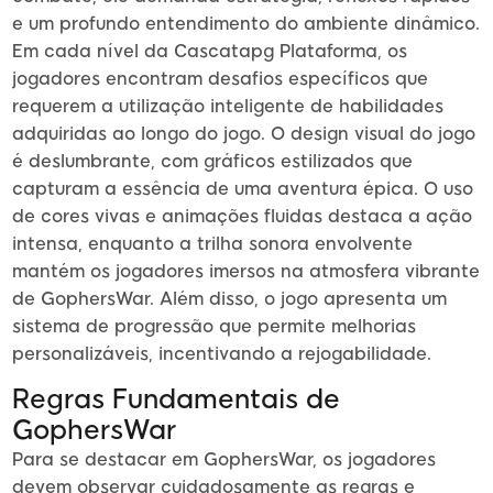
e um profundo entendimento do ambiente dinâmico.
Em cada nível da Cascatapg Plataforma, os
jogadores encontram desafios específicos que
requerem a utilização inteligente de habilidades
adquiridas ao longo do jogo. O design visual do jogo
é deslumbrante, com gráficos estilizados que
capturam a essência de uma aventura épica. O uso
de cores vivas e animações fluidas destaca a ação
intensa, enquanto a trilha sonora envolvente
mantém os jogadores imersos na atmosfera vibrante
de GophersWar. Além disso, o jogo apresenta um
sistema de progressão que permite melhorias
personalizáveis, incentivando a rejogabilidade.
Regras Fundamentais de
GophersWar
Para se destacar em GophersWar, os jogadores
devem observar cuidadosamente as regras e