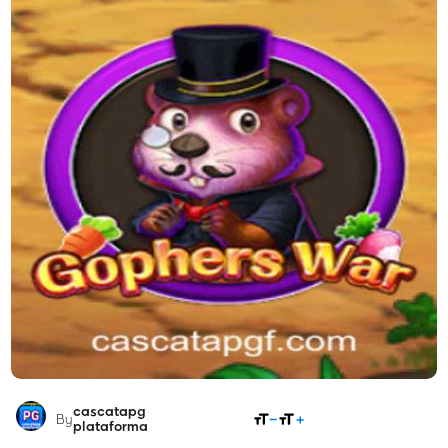
cascatapg
COMPARTILHAR
By
plataforma