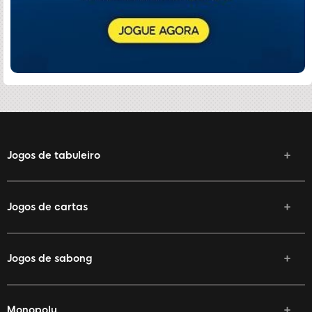
Jogos de tabuleiro
Jogos de cartas
Jogos de sabong
Monopoly