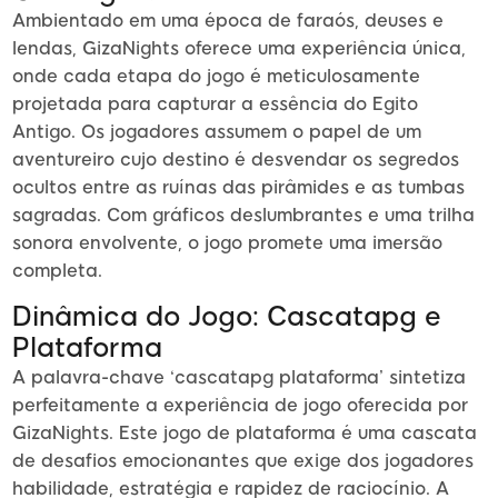
Ambientado em uma época de faraós, deuses e
lendas, GizaNights oferece uma experiência única,
onde cada etapa do jogo é meticulosamente
projetada para capturar a essência do Egito
Antigo. Os jogadores assumem o papel de um
aventureiro cujo destino é desvendar os segredos
ocultos entre as ruínas das pirâmides e as tumbas
sagradas. Com gráficos deslumbrantes e uma trilha
sonora envolvente, o jogo promete uma imersão
completa.
Dinâmica do Jogo: Cascatapg e
Plataforma
A palavra-chave ‘cascatapg plataforma’ sintetiza
perfeitamente a experiência de jogo oferecida por
GizaNights. Este jogo de plataforma é uma cascata
de desafios emocionantes que exige dos jogadores
habilidade, estratégia e rapidez de raciocínio. A