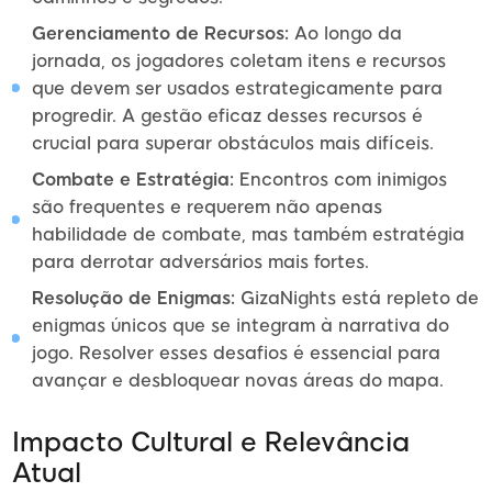
Gerenciamento de Recursos:
Ao longo da
jornada, os jogadores coletam itens e recursos
que devem ser usados estrategicamente para
progredir. A gestão eficaz desses recursos é
crucial para superar obstáculos mais difíceis.
Combate e Estratégia:
Encontros com inimigos
são frequentes e requerem não apenas
habilidade de combate, mas também estratégia
para derrotar adversários mais fortes.
Resolução de Enigmas:
GizaNights está repleto de
enigmas únicos que se integram à narrativa do
jogo. Resolver esses desafios é essencial para
avançar e desbloquear novas áreas do mapa.
Impacto Cultural e Relevância
Atual