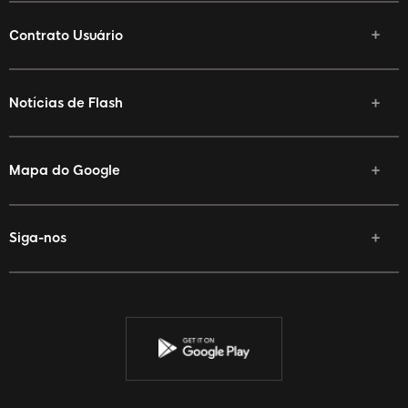
Contrato Usuário
Notícias de Flash
Mapa do Google
Siga-nos
Facebook
Twitter
YouTube
Instagram
Discord
Twitch