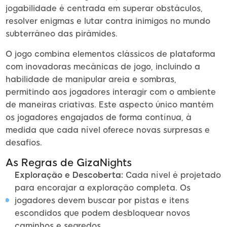
jogabilidade é centrada em superar obstáculos,
resolver enigmas e lutar contra inimigos no mundo
subterrâneo das pirâmides.
O jogo combina elementos clássicos de plataforma
com inovadoras mecânicas de jogo, incluindo a
habilidade de manipular areia e sombras,
permitindo aos jogadores interagir com o ambiente
de maneiras criativas. Este aspecto único mantém
os jogadores engajados de forma contínua, à
medida que cada nível oferece novas surpresas e
desafios.
As Regras de GizaNights
Exploração e Descoberta:
Cada nível é projetado
para encorajar a exploração completa. Os
jogadores devem buscar por pistas e itens
escondidos que podem desbloquear novos
caminhos e segredos.