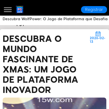
Registrar
Descubra WolfPower: O Jogo de Plataforma que Desafia 
cascatapg plataforma
Notícias de Flash
Descubra
DESCUBRA O
2026-02-
13
MUNDO
FASCINANTE DE
XMAS: UM JOGO
DE PLATAFORMA
INOVADOR