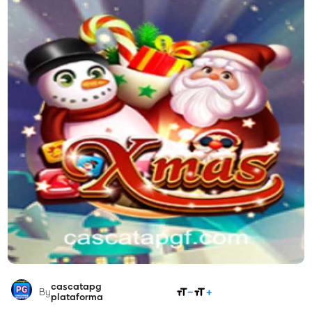
cascatapg
COMPARTILHAR
By
plataforma