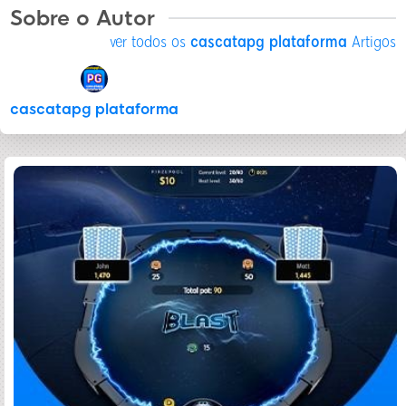
Sobre o Autor
ver todos os
cascatapg plataforma
Artigos
cascatapg plataforma