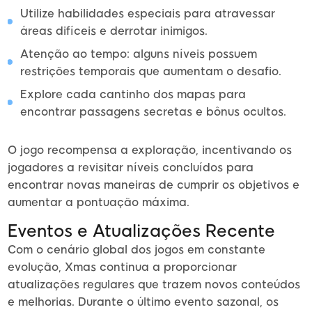
Utilize habilidades especiais para atravessar
áreas difíceis e derrotar inimigos.
Atenção ao tempo: alguns níveis possuem
restrições temporais que aumentam o desafio.
Explore cada cantinho dos mapas para
encontrar passagens secretas e bônus ocultos.
O jogo recompensa a exploração, incentivando os
jogadores a revisitar níveis concluídos para
encontrar novas maneiras de cumprir os objetivos e
aumentar a pontuação máxima.
Eventos e Atualizações Recente
Com o cenário global dos jogos em constante
evolução, Xmas continua a proporcionar
atualizações regulares que trazem novos conteúdos
e melhorias. Durante o último evento sazonal, os