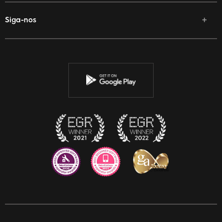
Siga-nos
Facebook
Twitter
YouTube
Instagram
Discord
Twitch
Reddit