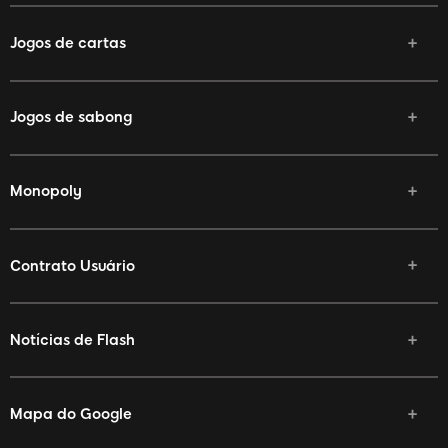
Jogos de cartas
Jogos de sabong
Monopoly
Contrato Usuário
Notícias de Flash
Mapa do Google