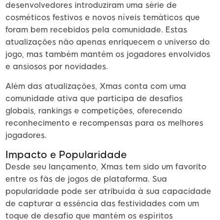
desenvolvedores introduziram uma série de
cosméticos festivos e novos níveis temáticos que
foram bem recebidos pela comunidade. Estas
atualizações não apenas enriquecem o universo do
jogo, mas também mantêm os jogadores envolvidos
e ansiosos por novidades.
Além das atualizações, Xmas conta com uma
comunidade ativa que participa de desafios
globais, rankings e competições, oferecendo
reconhecimento e recompensas para os melhores
jogadores.
Impacto e Popularidade
Desde seu lançamento, Xmas tem sido um favorito
entre os fãs de jogos de plataforma. Sua
popularidade pode ser atribuída à sua capacidade
de capturar a essência das festividades com um
toque de desafio que mantém os espíritos