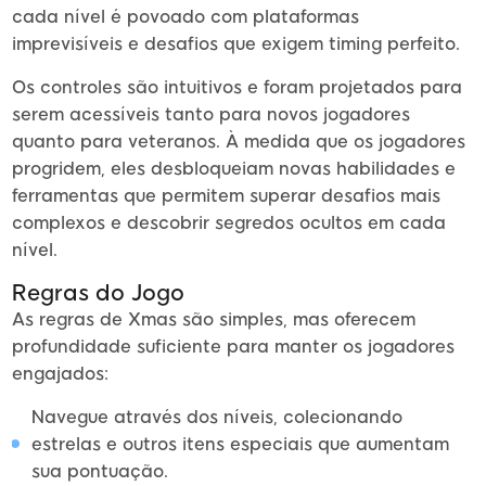
cada nível é povoado com plataformas
imprevisíveis e desafios que exigem timing perfeito.
Os controles são intuitivos e foram projetados para
serem acessíveis tanto para novos jogadores
quanto para veteranos. À medida que os jogadores
progridem, eles desbloqueiam novas habilidades e
ferramentas que permitem superar desafios mais
complexos e descobrir segredos ocultos em cada
nível.
Regras do Jogo
As regras de Xmas são simples, mas oferecem
profundidade suficiente para manter os jogadores
engajados:
Navegue através dos níveis, colecionando
estrelas e outros itens especiais que aumentam
sua pontuação.