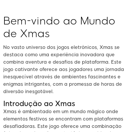
Bem-vindo ao Mundo
de Xmas
No vasto universo dos jogos eletrônicos, Xmas se
destaca como uma experiência inovadora que
combina aventura e desafios de plataforma. Este
jogo cativante oferece aos jogadores uma jornada
inesquecível através de ambientes fascinantes e
enigmas intrigantes, com a promessa de horas de
diversão inesgotável.
Introdução ao Xmas
Xmas é ambientado em um mundo mágico onde
elementos festivos se encontram com plataformas
desafiadoras. Este jogo oferece uma combinação