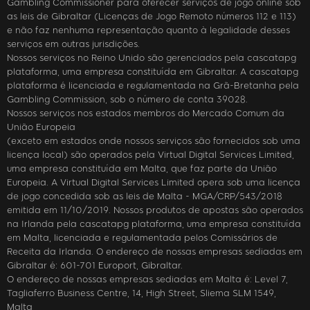
Gambling Commissioner para oferecer serviços de jogo online sob
as leis de Gibraltar (Licenças de Jogo Remoto números 112 e 113)
e não faz nenhuma representação quanto à legalidade desses
serviços em outras jurisdições.
Nossos serviços no Reino Unido são gerenciados pela cascatapg
plataforma, uma empresa constituída em Gibraltar. A cascatapg
plataforma é licenciada e regulamentada na Grã-Bretanha pela
Gambling Commission, sob o número de conta 39028.
Nossos serviços nos estados membros do Mercado Comum da
União Europeia
(exceto em estados onde nossos serviços são fornecidos sob uma
licença local) são operados pela Virtual Digital Services Limited,
uma empresa constituída em Malta, que faz parte da União
Europeia. A Virtual Digital Services Limited opera sob uma licença
de jogo concedida sob as leis de Malta - MGA/CRP/543/2018
emitida em 11/10/2019. Nossos produtos de apostas são operados
na Irlanda pela cascatapg plataforma, uma empresa constituída
em Malta, licenciada e regulamentada pelos Comissários de
Receita da Irlanda. O endereço de nossas empresas sediadas em
Gibraltar é: 601-701 Europort, Gibraltar.
O endereço de nossas empresas sediadas em Malta é: Level 7,
Tagliaferro Business Centre, 14, High Street, Sliema SLM 1549,
Malta